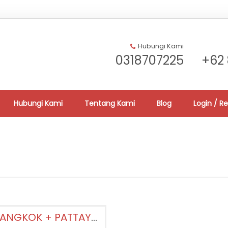
Hubungi Kami
0318707225
+62 
Hubungi Kami
Tentang Kami
Blog
Login / Re
[Paket Wisata] AMAZING TRIP BANGKOK + PATTAYA 4D3N