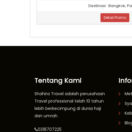
Destinasi : Bangkok, P
Detail Promo
Tentang Kami
Inf
Shahira Travel adalah perusahaan
Me
Travel professional telah 10 tahun
Sya
lebih berkecimpung di dunia haji
Keb
dan umrah
Blo
0318707225