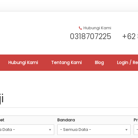
Hubungi Kami
0318707225
+62 
Hubungi Kami
Tentang Kami
Blog
Login / Re
i
et
Bandara
P
 Data -
- Semua Data -