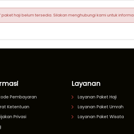
aket haji belum tersedia. Silakan menghubungi kami untuk informasi
ormasi
Layanan
tode Pembayaran
Layanan Paket Haji
rat Ketentuan
Layanan Paket Umrah
ijakan Privasi
Layanan Paket Wisata
g