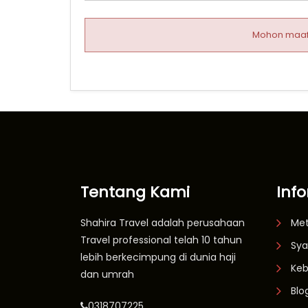
Mohon maaf p
Tentang Kami
Inf
Shahira Travel adalah perusahaan
Me
Travel professional telah 10 tahun
Sya
lebih berkecimpung di dunia haji
Keb
dan umrah
Blo
0318707225